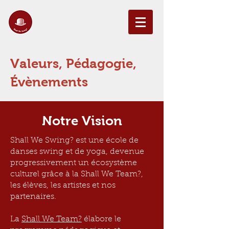
Valeurs, Pédagogie,
Évènements
Notre Vision
Shall We Swing? ​est une école de
danses swing et de yoga, devenue
progressivement un écosystème
culturel grâce à la Shall We Team?,
les élèves, les artistes et nos
partenaires.
La
Shall We Team?
élabore le