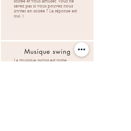
soirée et vous amuser. Vous ne
savez pas si vous pouvez nous
inviter en soirée ? La réponse est
oui :)
Musique swing
La musique swing est notre
passion. Vous ne savez pas sur
quoi danser ? Nous vous
proposons une
playlist
:)
Un Format d'Évènements
Cohérent avec nos Valeurs
Nos évènements sociaux suivent