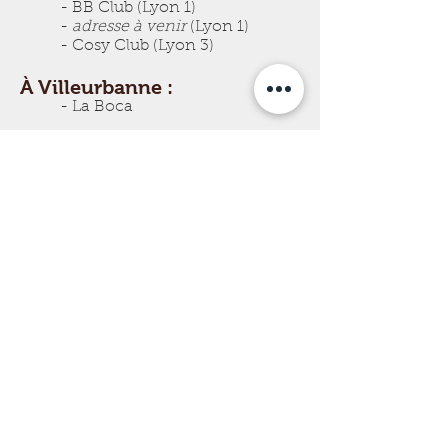
- BB Club (Lyon 1)
-
adresse à venir
(Lyon 1)
- Cosy Club (Lyon 3)
À Villeurbanne :
- La Boca
Cliquez sur un lieu sur la carte pour
avoir les détails des adresses et des
cours qui se déroulent dans chaque
lieu.