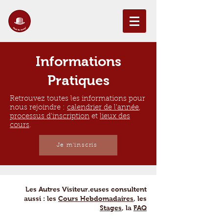
Informations
Pratiques
Retrouvez toutes les informations pour
nous rejoindre :
calendrier de l'année
,
processus d'inscription
et
lieux des
cours
.
Je m'inscris
Les Autres Visiteur.euses consultent
aussi : les
Cours Hebdomadaires
, les
Stages
, la
FAQ