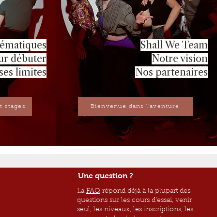
hématiques
Shall We Team
our débuter
Notre vision
ses limites
Nos partenaires
t stages
Bienvenue dans l'aventure
Une question ?
La
FAQ
répond déjà à la plupart des
questions sur les cours d'essai, venir
seul, les niveaux, les inscriptions, les