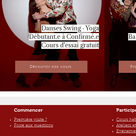
Danses Swing · Yoga
Débutant.e à Confirmé.e
Ba
Cours d'essai gratuit
Découvrir nos cours
Pr
Commencer
Particip
Première visite ?
Cours he
Foire aux questions
Ateliers e
Evènement