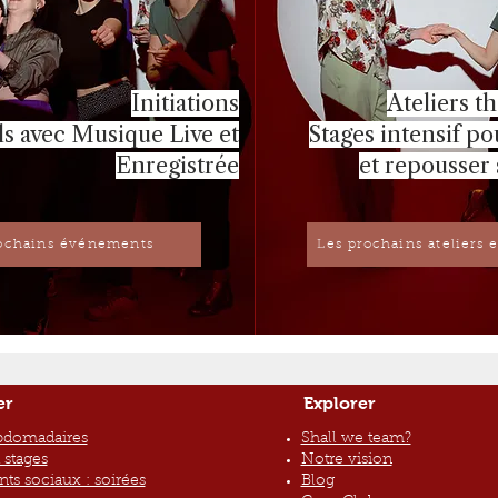
Initiations
Ateliers t
ls avec Musique Live et
Stages intensif p
Enregistrée
et repousser 
ochains événements
Les prochains ateliers e
er
Explorer
bdomadaires
Shall we team?
t stages
Notre vision
s sociaux : soirées
Blog