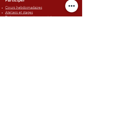
Participer
Cours hebdomadaires
Ateliers et stages
Evènements sociaux : soirées
Explorer
Shall we team?
Notre vision
Blog
Cosy Club
Une question ?
La
FAQ
répond déjà à la plupart des
questions sur les cours d'essai, venir seul,
les niveaux, les inscriptions, les
paiements, les événements...